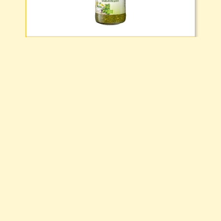
Stück
4.29€
/
Stück
1078
26.00€
1kg
100%
Deutschland
Bioanbau
DE-ÖKO-007
Frisches Genovese-Pesto 165g