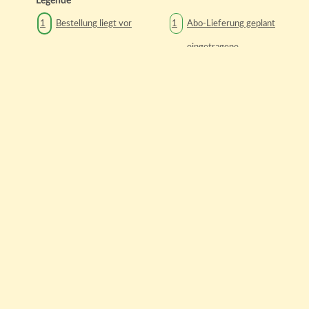
Legende
1
Bestellung liegt vor
1
Abo-Lieferung geplant
eingetragene
1
möglicher Liefertag
1
Lieferpause
Aktuell ausgewählter
1
Liefertag
1
Feiertag/Ferien
1
Heute
zu den Lieferpausen
Unsere Partner: