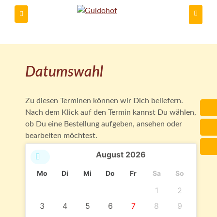
Du kannst
Datumswahl
Zu diesen Terminen können wir Dich beliefern.
Nach dem Klick auf den Termin kannst Du wählen,
ob Du eine Bestellung aufgeben, ansehen oder
bearbeiten möchtest.
August
2026
Mo
Di
Mi
Do
Fr
Sa
So
1
2
3
4
5
6
7
8
9