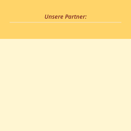
Unsere Partner:
Folgt uns auf:
Guidohof
Am Ullersberg 31
09212 Limbach-Oberfrohna
OT Uhlsdorf
Telefon:
037609-5433
Mail:
info@guidohof.com
Datenschutz
|
AGB
|
Impressum
|
Kontakt