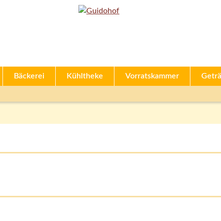
Bäckerei
Kühltheke
Vorratskammer
Getr