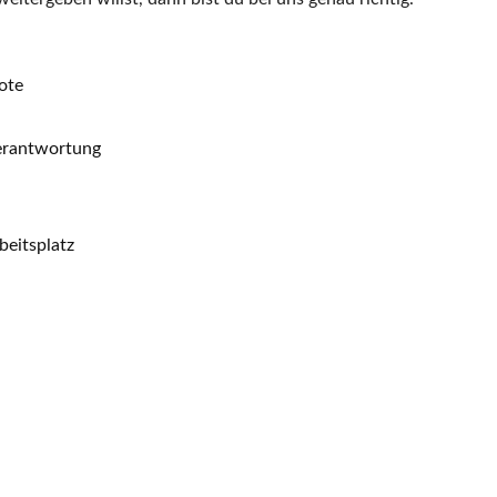
ote
erantwortung
beitsplatz