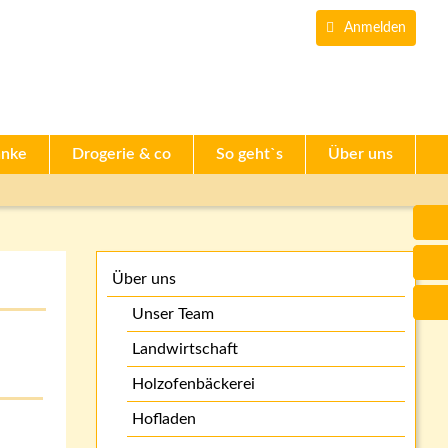
Du kannst auch mit 
Anmelden
änke
Drogerie & co
So geht`s
Über uns
Über uns
Unser Team
Landwirtschaft
Holzofenbäckerei
Hofladen