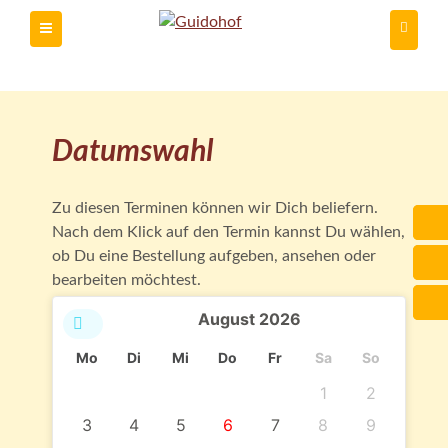
Du kannst
Datumswahl
Zu diesen Terminen können wir Dich beliefern.
Nach dem Klick auf den Termin kannst Du wählen,
ob Du eine Bestellung aufgeben, ansehen oder
bearbeiten möchtest.
August
2026
Mo
Di
Mi
Do
Fr
Sa
So
1
2
3
4
5
6
7
8
9