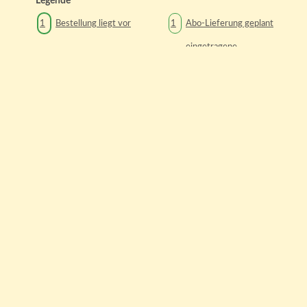
Legende
1
Bestellung liegt vor
1
Abo-Lieferung geplant
eingetragene
1
möglicher Liefertag
1
Lieferpause
Aktuell ausgewählter
1
Liefertag
1
Feiertag/Ferien
1
Heute
zu den Lieferpausen
Unsere Partner: