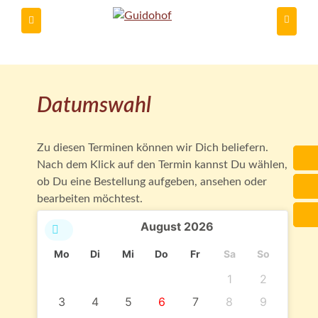
Du kannst
Datumswahl
Zu diesen Terminen können wir Dich beliefern.
Nach dem Klick auf den Termin kannst Du wählen,
ob Du eine Bestellung aufgeben, ansehen oder
bearbeiten möchtest.
August
2026
Mo
Di
Mi
Do
Fr
Sa
So
1
2
3
4
5
6
7
8
9