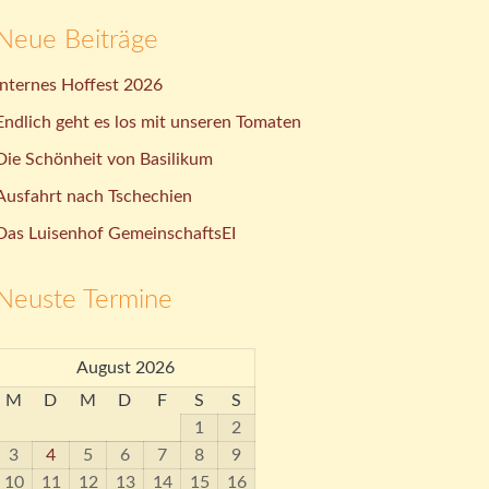
Neue Beiträge
Internes Hoffest 2026
Endlich geht es los mit unseren Tomaten
Die Schönheit von Basilikum
Ausfahrt nach Tschechien
Das Luisenhof GemeinschaftsEI
Neuste Termine
August 2026
M
D
M
D
F
S
S
1
2
3
4
5
6
7
8
9
10
11
12
13
14
15
16