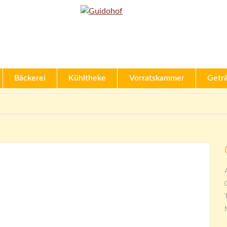
Bäckerei
Kühltheke
Vorratskammer
Getr