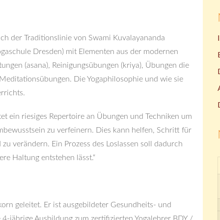
nach der Traditionslinie von Swami Kuvalayananda
Yogaschule Dresden) mit Elementen aus der modernen
tungen (asana), Reinigungsübungen (kriya), Übungen die
Meditationsübungen. Die Yogaphilosophie und wie sie
rrichts.
tet ein riesiges Repertoire an Übungen und Techniken um
ewusstsein zu verfeinern. Dies kann helfen, Schritt für
 zu verändern. Ein Prozess des Loslassen soll dadurch
ere Haltung entstehen lässt.“
rn geleitet. Er ist ausgebildeter Gesundheits- und
 4-jährige Ausbildung zum zertifizierten Yogalehrer BDY /