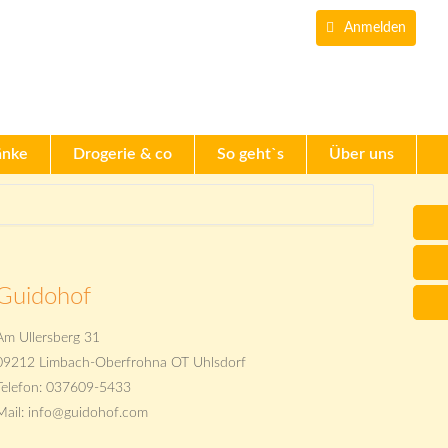
Du kannst auch mit 
Anmelden
änke
Drogerie & co
So geht`s
Über uns
Guidohof
Am Ullersberg 31
09212 Limbach-Oberfrohna OT Uhlsdorf
Telefon: 037609-5433
Mail: info@guidohof.com