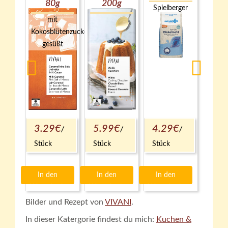
80g
200g
Spielberger
mit
Kokosblütenzucker
gesüßt
3.29€
5.99€
4.29€
2183
1607
1237
Stück
Stück
Stück
41.13€
1kg
29.95€
1kg
4.29€
1kg
In den
In den
In den
Warenkorb
Warenkorb
Warenkorb
Bilder und Rezept von
VIVANI
.
In dieser Katergorie findest du mich:
Kuchen &